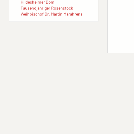
Hildesheimer Dom
Tausendjähriger Rosenstock
Weihbischof Dr. Martin Marahrens