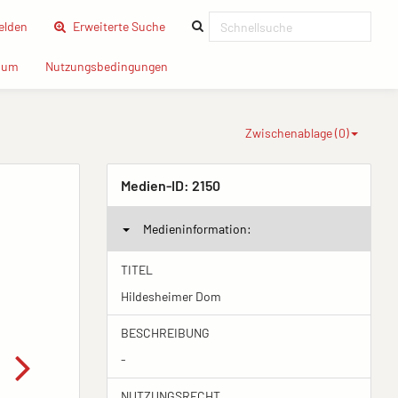
(current)
lden
Erweiterte Suche
(current)
(current)
sum
Nutzungsbedingungen
Zwischenablage (
0
)
Medien-ID:
2150
Medieninformation:
TITEL
Hildesheimer Dom
BESCHREIBUNG
-
NUTZUNGSRECHT