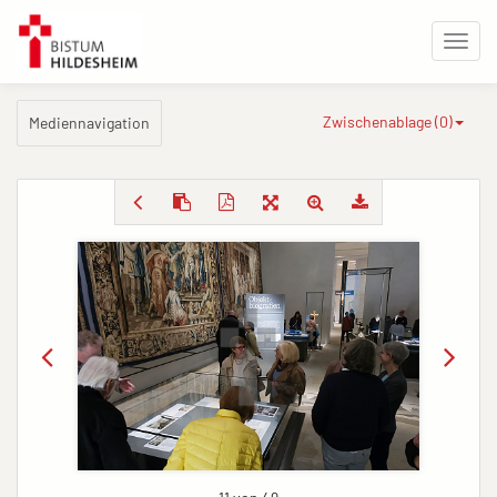
Zwischenablage (
0
)
Mediennavigation