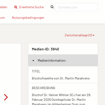
(current)
lden
Erweiterte Suche
(current)
(current)
sum
Nutzungsbedingungen
Zwischenablage (
0
)
Medien-ID:
3840
Medieninformation:
TITEL
Bischofsweihe von Dr. Martin Marahrens
BESCHREIBUNG
Bischof Dr. Heiner Wilmer SCJ hat am 28.
Februar 2026 Domkapitular Dr. Martin
Marahrens im Hildesheimer Dom zum