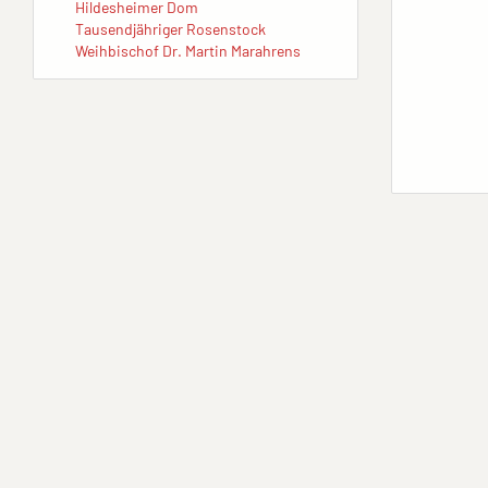
Hildesheimer Dom
Tausendjähriger Rosenstock
Weihbischof Dr. Martin Marahrens