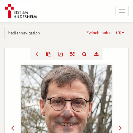
Zwischenablage (
0
)
Mediennavigation