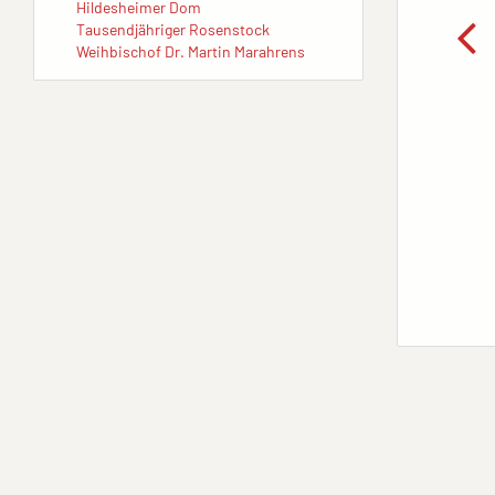
Hildesheimer Dom
Tausendjähriger Rosenstock
Weihbischof Dr. Martin Marahrens