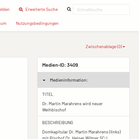
(current)
lden
Erweiterte Suche
(current)
(current)
sum
Nutzungsbedingungen
Zwischenablage (
0
)
Medien-ID:
3409
Medieninformation:
TITEL
Dr. Martin Marahrens wird neuer
Weihbischof
BESCHREIBUNG
Domkapitular Dr. Martin Marahrens (links)
mit Bischof Dr. Heiner Wilmer SCJ