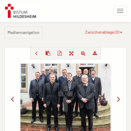
Zwischenablage (
0
)
Mediennavigation