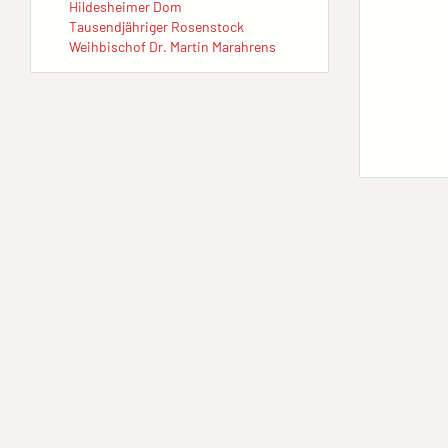
Hildesheimer Dom
Tausendjähriger Rosenstock
Weihbischof Dr. Martin Marahrens