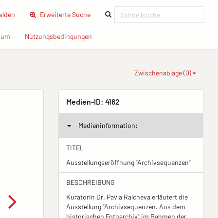
(current)
lden
Erweiterte Suche
(current)
(current)
sum
Nutzungsbedingungen
Zwischenablage (
0
)
Medien-ID:
4162
Medieninformation:
TITEL
Ausstellungseröffnung "Archivsequenzen"
BESCHREIBUNG
Kuratorin Dr. Pavla Ralcheva erläutert die
Ausstellung "Archivsequenzen. Aus dem
historischen Fotoarchiv" im Rahmen der