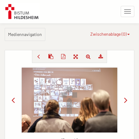
Zwischenablage (
0
)
Mediennavigation