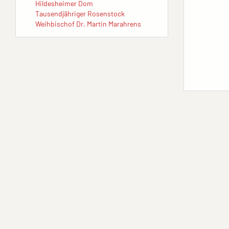
Hildesheimer Dom
Tausendjähriger Rosenstock
Weihbischof Dr. Martin Marahrens