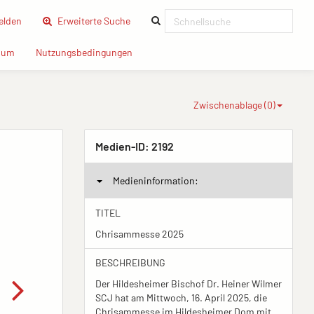
(current)
lden
Erweiterte Suche
(current)
(current)
sum
Nutzungsbedingungen
Zwischenablage (
0
)
Medien-ID:
2192
Medieninformation:
TITEL
Chrisammesse 2025
BESCHREIBUNG
Der Hildesheimer Bischof Dr. Heiner Wilmer
SCJ hat am Mittwoch, 16. April 2025, die
Chrisammesse im Hildesheimer Dom mit