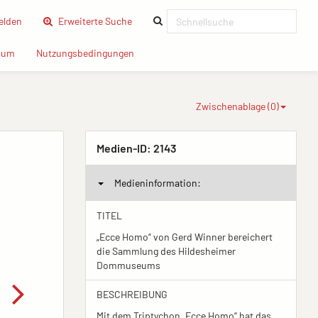
(current)
lden
Erweiterte Suche
(current)
(current)
sum
Nutzungsbedingungen
Zwischenablage (
0
)
Medien-ID:
2143
Medieninformation:
TITEL
„Ecce Homo“ von Gerd Winner bereichert
die Sammlung des Hildesheimer
Dommuseums
BESCHREIBUNG
Mit dem Triptychon „Ecce Homo“ hat das