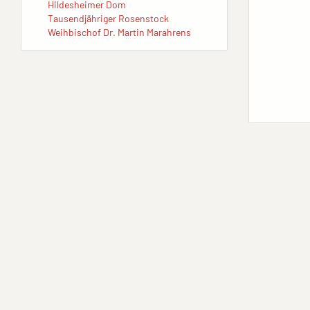
Hildesheimer Dom
Tausendjähriger Rosenstock
Weihbischof Dr. Martin Marahrens