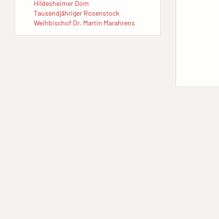
Hildesheimer Dom
Tausendjähriger Rosenstock
Weihbischof Dr. Martin Marahrens