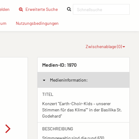
(current)
lden
Erweiterte Suche
(current)
(current)
sum
Nutzungsbedingungen
Zwischenablage (
0
)
Medien-ID:
1970
Medieninformation:
TITEL
Konzert "Earth-Choir-Kids – unserer
Stimmen für das Klima"" in der Basilika St.
Godehard"
BESCHREIBUNG
Stimmgewaltig sind die rund 630