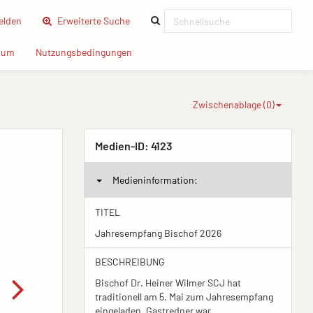
(current)
lden
Erweiterte Suche
(current)
(current)
sum
Nutzungsbedingungen
Zwischenablage (
0
)
Medien-ID:
4123
Medieninformation:
TITEL
Jahresempfang Bischof 2026
BESCHREIBUNG
Bischof Dr. Heiner Wilmer SCJ hat
traditionell am 5. Mai zum Jahresempfang
eingeladen. Gastredner war