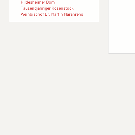
Hildesheimer Dom
Tausendjähriger Rosenstock
Weihbischof Dr. Martin Marahrens