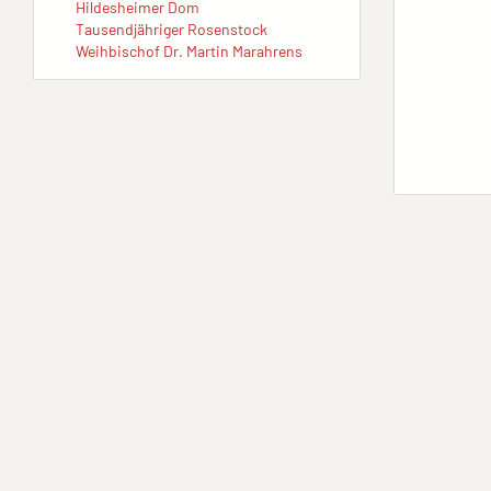
Hildesheimer Dom
Tausendjähriger Rosenstock
Weihbischof Dr. Martin Marahrens