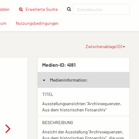
(current)
lden
Erweiterte Suche
(current)
(current)
sum
Nutzungsbedingungen
Zwischenablage (
0
)
Medien-ID:
4181
Medieninformation:
TITEL
Ausstellungsansichten "Archivsequenzen.
Aus dem historischen Fotoarchiv"
BESCHREIBUNG
Ansicht der Ausstellung "Archivsequenzen.
Aus dem historischen Fotoarchiv", die vom