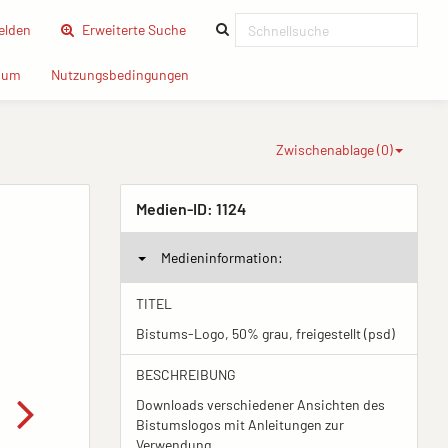
(current)
lden
Erweiterte Suche
(current)
(current)
sum
Nutzungsbedingungen
Zwischenablage (
0
)
Medien-ID:
1124
Medieninformation:
TITEL
Bistums-Logo, 50% grau, freigestellt (psd)
BESCHREIBUNG
Downloads verschiedener Ansichten des
Bistumslogos mit Anleitungen zur
Verwendung