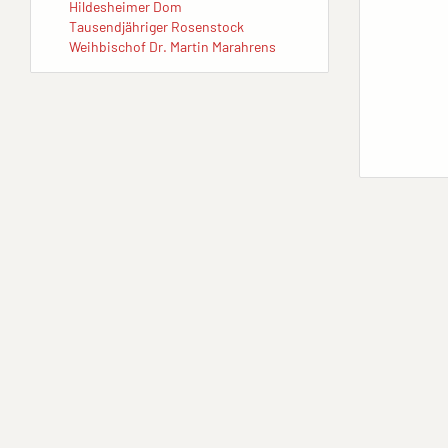
Hildesheimer Dom
Tausendjähriger Rosenstock
Weihbischof Dr. Martin Marahrens