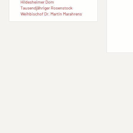
Hildesheimer Dom
Tausendjähriger Rosenstock
Weihbischof Dr. Martin Marahrens