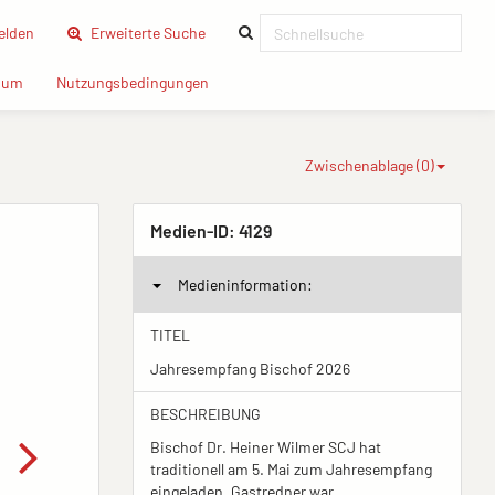
(current)
lden
Erweiterte Suche
(current)
(current)
sum
Nutzungsbedingungen
Zwischenablage (
0
)
Medien-ID:
4129
Medieninformation:
TITEL
Jahresempfang Bischof 2026
BESCHREIBUNG
Bischof Dr. Heiner Wilmer SCJ hat
traditionell am 5. Mai zum Jahresempfang
eingeladen. Gastredner war