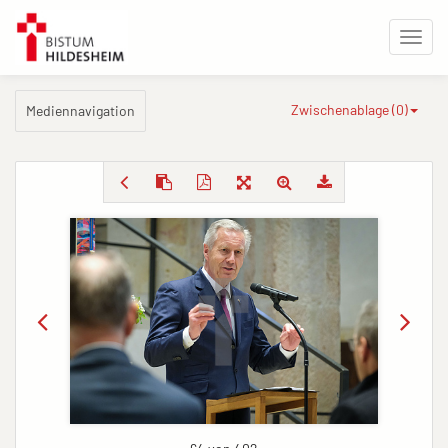
Zwischenablage (
0
)
Mediennavigation