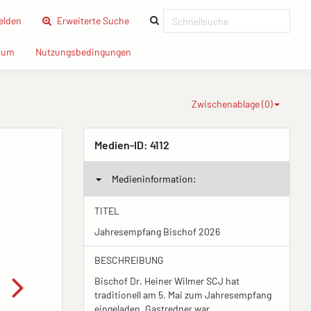
(current)
lden
Erweiterte Suche
(current)
(current)
sum
Nutzungsbedingungen
Zwischenablage (
0
)
Medien-ID:
4112
Medieninformation:
TITEL
Jahresempfang Bischof 2026
BESCHREIBUNG
Bischof Dr. Heiner Wilmer SCJ hat
traditionell am 5. Mai zum Jahresempfang
eingeladen. Gastredner war