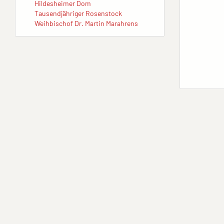
Hildesheimer Dom
Tausendjähriger Rosenstock
Weihbischof Dr. Martin Marahrens