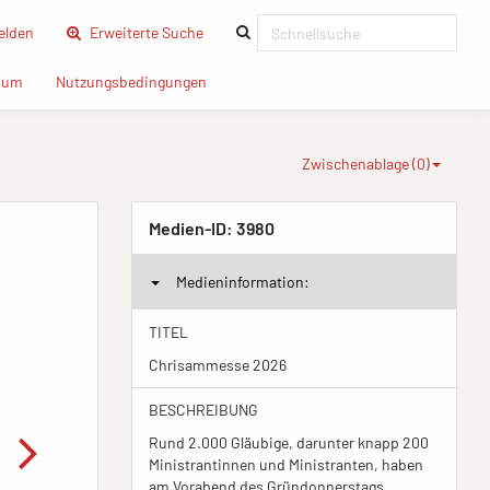
(current)
lden
Erweiterte Suche
(current)
(current)
sum
Nutzungsbedingungen
Zwischenablage (
0
)
Medien-ID:
3980
Medieninformation:
TITEL
Chrisammesse 2026
BESCHREIBUNG
Rund 2.000 Gläubige, darunter knapp 200
Ministrantinnen und Ministranten, haben
am Vorabend des Gründonnerstags