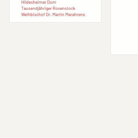
Hildesheimer Dom
Tausendjähriger Rosenstock
Weihbischof Dr. Martin Marahrens