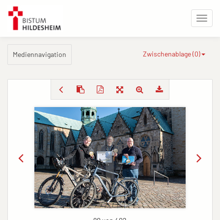
Zwischenablage (
0
)
Mediennavigation