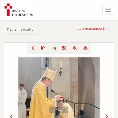
Zwischenablage (
0
)
Mediennavigation