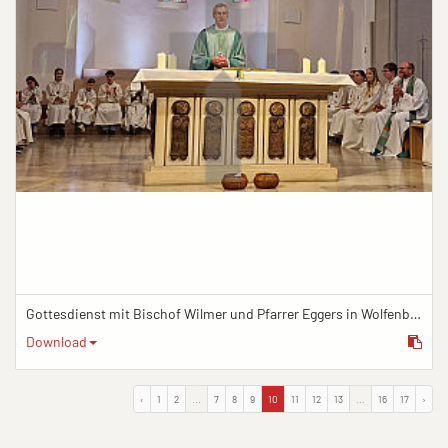
Gottesdienst mit Bischof Wilmer und Pfarrer Eggers in Wolfenbüttel
Download
‹
1
2
...
7
8
9
10
11
12
13
...
16
17
›