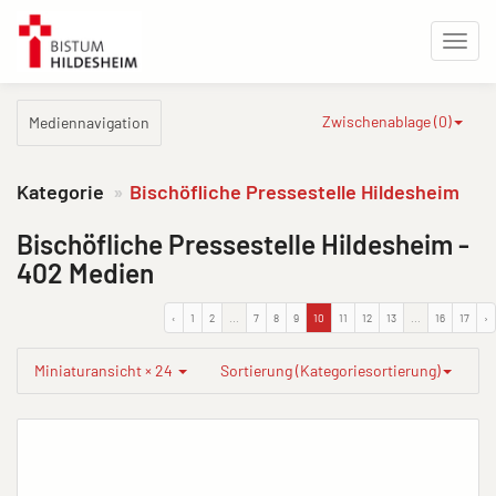
Zwischenablage (
0
)
Mediennavigation
Kategorie
Bischöfliche Pressestelle Hildesheim
Bischöfliche Pressestelle Hildesheim
-
402 Medien
‹
1
2
...
7
8
9
10
11
12
13
...
16
17
›
Miniaturansicht × 24
Sortierung (Kategoriesortierung)