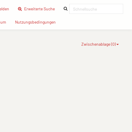
(current)
lden
Erweiterte Suche
(current)
(current)
sum
Nutzungsbedingungen
Zwischenablage (
0
)