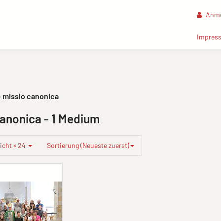
Anme
Impres
missio canonica
canonica
- 1 Medium
icht × 24
Sortierung (Neueste zuerst)