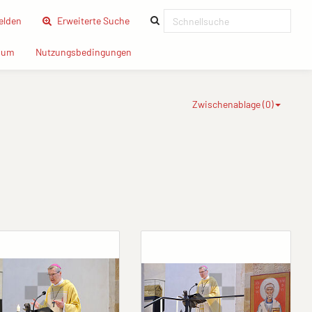
(current)
lden
Erweiterte Suche
(current)
(current)
sum
Nutzungsbedingungen
Zwischenablage (
0
)