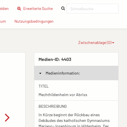
(current)
lden
Erweiterte Suche
(current)
(current)
sum
Nutzungsbedingungen
Zwischenablage (
0
)
Medien-ID:
4403
Medieninformation:
TITEL
Mechthildenheim vor Abriss
BESCHREIBUNG
In Kürze beginnt der Rückbau eines
Gebäudes des katholischen Gymnasiums
Mariano-Josephinum in Hildesheim. Der