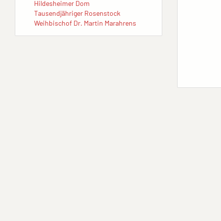
Hildesheimer Dom
Tausendjähriger Rosenstock
Weihbischof Dr. Martin Marahrens